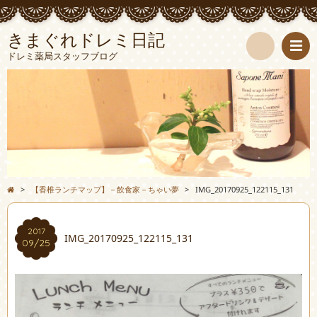
きまぐれドレミ日記
ドレミ薬局スタッフブログ
検
索
>
【香椎ランチマップ】－飲食家－ちゃい夢
>
IMG_20170925_122115_131
2017
IMG_20170925_122115_131
09/25