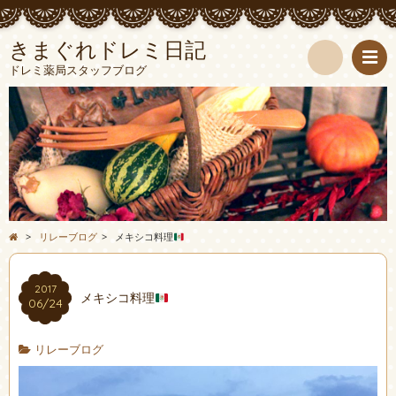
きまぐれドレミ日記
ドレミ薬局スタッフブログ
検
索
>
リレーブログ
>
メキシコ料理
2017
メキシコ料理
06/24
リレーブログ