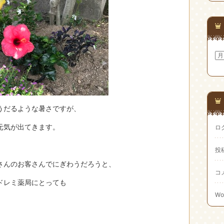
ア
ー
カ
イ
ブ
うだるような暑さですが、
元気が出てきます。
ロ
投
さんのお客さんでにぎわうだろうと、
コ
ドレミ薬局にとっても
Wo