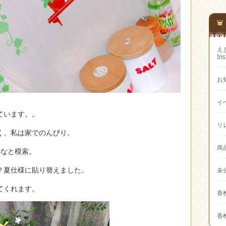
え
In
お
イ
ています。。
リ
く、私は家でのんびり。
商
かなと模索。
？夏仕様に貼り替えました。
未
てくれます。
香
香