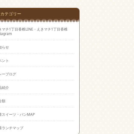
カテゴリー
きマチ1丁目香椎LINE・えきマチ1丁目香椎
stagram
知らせ
ベント
レーブログ
品紹介
分類
椎スイーツ・パンMAP
椎ランチマップ