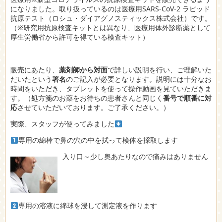
になりました。取り扱っているのは医療用
SARS-CoV-2
ラピッド
抗原テスト（ロシュ・ダイアグノスティックス株式会社）です。
（※研究用抗原検査キットとは異なり、医療用体外診断薬として
厚生労働省から許可を得ている検査キット）
販売にあたり、
薬剤師から対面
で詳しい説明を行い、ご理解いた
だいたという
署名
のご記入が必要となります。説明には十分なお
時間をいただき、タブレットを使って操作動画を見ていただきま
す。（処方箋のお薬をお待ちの患者さんと同じく
番号で順番に対
応
させていただいております。ご了承ください。）
実際、スタッフが使ってみました
専用の綿棒で鼻の穴の中を拭って検体を採取します
入り口～少し奥あたりなので痛みはありません
専用の溶液に綿球を浸して測定液を作ります