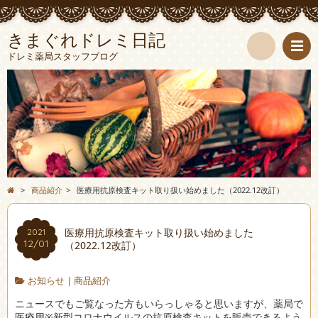
きまぐれドレミ日記
ドレミ薬局スタッフブログ
検
索
>
商品紹介
>
医療用抗原検査キット取り扱い始めました（2022.12改訂）
医療用抗原検査キット取り扱い始めました
2021
12/01
（2022.12改訂）
お知らせ
|
商品紹介
ニュースでもご覧なった方もいらっしゃると思いますが、薬局で
医療用※新型コロナウイルスの抗原検査キットを販売できるよう