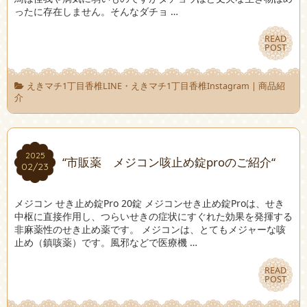
ったに存在しません。そんなダチョ …
READ
READ
POST
POST
えきマチ1丁目香椎LINE・えきマチ1丁目香椎Instagram
|
商品紹
介
2025
2025
“市販薬 メジコン咳止め錠proのご紹介“
02/23
02/23
メジコン せき止め錠Pro 20錠 メジコンせき止め錠Proは、せき
中枢に直接作用し、つらいせきの症状にすぐれた効果を発揮する
非麻薬性のせき止め薬です。 メジコンは、とてもメジャーな咳
止め（鎮咳薬）です。風邪などで医療機 …
READ
READ
POST
POST