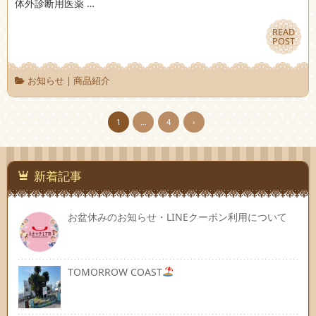
体外診断用医薬 …
READ
READ
POST
POST
お知らせ
|
商品紹介
1
…
4
›
新着記事
お盆休みのお知らせ・LINEクーポン利用について
TOMORROW COAST