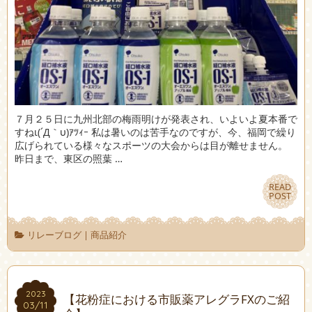
７月２５日に九州北部の梅雨明けが発表され、いよいよ夏本番で
すねι(´Д｀υ)ｱﾂｨｰ 私は暑いのは苦手なのですが、今、福岡で繰り
広げられている様々なスポーツの大会からは目が離せません。
昨日まで、東区の照葉 …
READ
READ
POST
POST
リレーブログ
|
商品紹介
2023
2023
【花粉症における市販薬アレグラFXのご紹
03/11
03/11