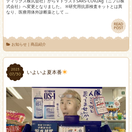
ティックス株式会社）からＶトラストSARS-COV2Ag（ニプロ株
式会社）へ変更となりました。 ※研究用抗原検査キットとは異
なり、医療用体外診断薬として …
READ
READ
POST
POST
お知らせ
|
商品紹介
2023
2023
いよいよ夏本番
07/30
07/30