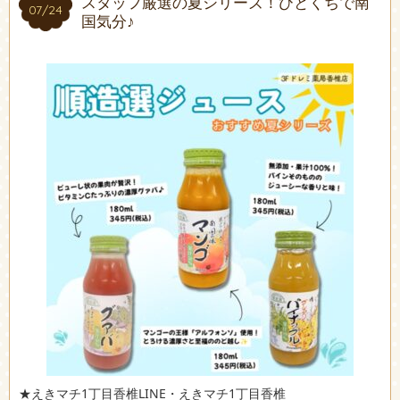
スタッフ厳選の夏シリーズ！ひとくちで南
07/24
07/24
国気分♪
★えきマチ1丁目香椎LINE・えきマチ1丁目香椎