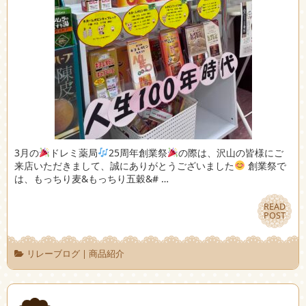
3月の
ドレミ薬局
25周年創業祭
の際は、沢山の皆様にご
来店いただきまして、誠にありがとうございました
創業祭で
は、もっちり麦&もっちり五穀&# …
READ
READ
POST
POST
リレーブログ
|
商品紹介