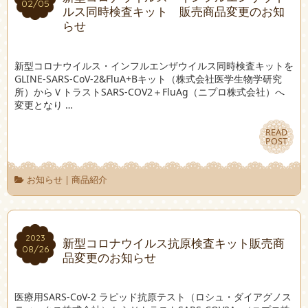
02/05
02/05
ルス同時検査キット 販売商品変更のお知
らせ
新型コロナウイルス・インフルエンザウイルス同時検査キットを
GLINE-SARS-CoV-2&FluA+Bキット（株式会社医学生物学研究
所）からＶトラストSARS-COV2＋FluAg（ニプロ株式会社）へ
変更となり …
READ
READ
POST
POST
お知らせ
|
商品紹介
2023
2023
新型コロナウイルス抗原検査キット販売商
08/26
08/26
品変更のお知らせ
医療用SARS-CoV-2 ラピッド抗原テスト（ロシュ・ダイアグノス