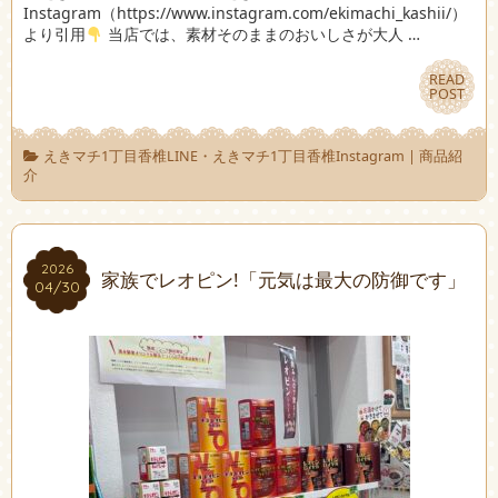
Instagram（https://www.instagram.com/ekimachi_kashii/）
より引用
当店では、素材そのままのおいしさが大人 …
READ
READ
POST
POST
えきマチ1丁目香椎LINE・えきマチ1丁目香椎Instagram
|
商品紹
介
2026
2026
家族でレオピン!「元気は最大の防御です」
04/30
04/30