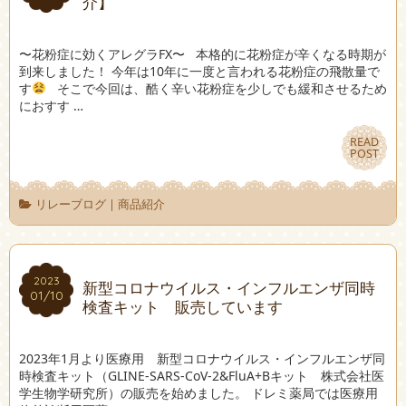
介】
〜花粉症に効くアレグラFX〜 本格的に花粉症が辛くなる時期が
到来しました！ 今年は10年に一度と言われる花粉症の飛散量で
す
そこで今回は、酷く辛い花粉症を少しでも緩和させるため
におすす …
READ
READ
POST
POST
リレーブログ
|
商品紹介
2023
2023
新型コロナウイルス・インフルエンザ同時
01/10
01/10
検査キット 販売しています
2023年1月より医療用 新型コロナウイルス・インフルエンザ同
時検査キット（GLINE-SARS-CoV-2&FluA+Bキット 株式会社医
学生物学研究所）の販売を始めました。 ドレミ薬局では医療用