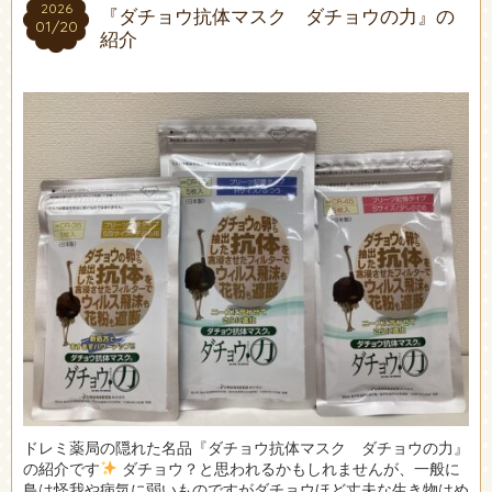
2026
2026
『ダチョウ抗体マスク ダチョウの力』の
01/20
01/20
紹介
ドレミ薬局の隠れた名品『ダチョウ抗体マスク ダチョウの力』
の紹介です
ダチョウ？と思われるかもしれませんが、一般に
鳥は怪我や病気に弱いものですがダチョウほど丈夫な生き物はめ